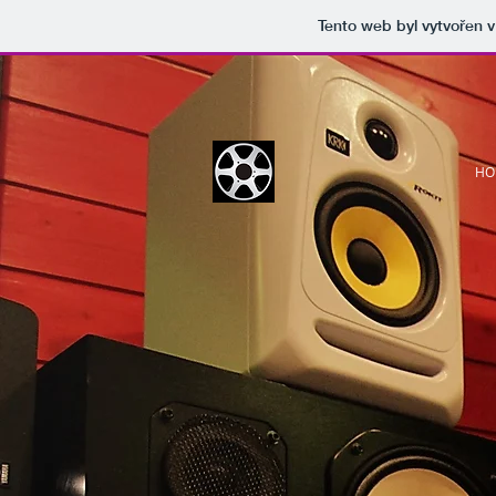
Tento web byl vytvořen 
HO