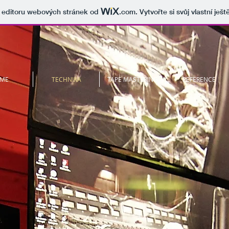
v editoru webových stránek od
.com
. Vytvořte si svůj vlastní ješ
ME
TECHNIKA
TAPE MASTERING
REFERENCE