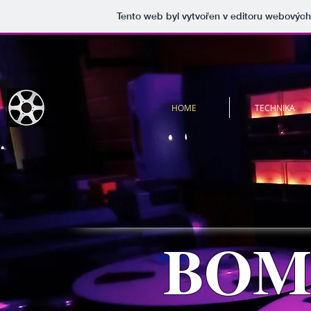
Tento web byl vytvořen v editoru webovýc
HOME
TECHNIKA
BOM